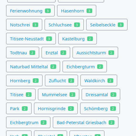
Ferienwohnung
Hasenhorn
3
3
Notschrei
Schluchsee
Seibelseckle
3
3
3
Titisee-Neustadt
Kastelburg
3
2
Todtnau
Enztal
Aussichtsturm
2
2
2
Naturbad Mitteltal
Eichbergturm
2
2
Hornberg
Zuflucht
Waldkirch
2
2
2
Titisee
Mummelsee
Dreisamtal
2
2
2
Park
Hornisgrinde
Schömberg
2
2
2
Eichbergtrum
Bad-Peterstal Griesbach
2
2