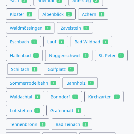
Yach
Rheintal
Aftersteg
2
2
2
Kloster
Alpenblick
Achern
2
2
1
Waldmössingen
Zavelstein
1
1
Eschbach
Lauf
Bad Wildbad
1
1
1
Hallenbad
Nöggenschwiel
St. Peter
1
1
1
Schiltach
Golfplatz
1
1
Sommerrodelbahn
Bannholz
1
1
Waldachtal
Bonndorf
Kirchzarten
1
1
1
Lottstetten
Grafenmatt
1
1
Tennenbronn
Bad Teinach
1
1