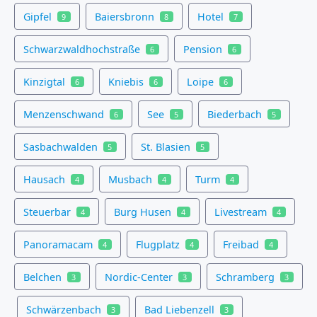
Gipfel
Baiersbronn
Hotel
9
8
7
Schwarzwaldhochstraße
Pension
6
6
Kinzigtal
Kniebis
Loipe
6
6
6
Menzenschwand
See
Biederbach
6
5
5
Sasbachwalden
St. Blasien
5
5
Hausach
Musbach
Turm
4
4
4
Steuerbar
Burg Husen
Livestream
4
4
4
Panoramacam
Flugplatz
Freibad
4
4
4
Belchen
Nordic-Center
Schramberg
3
3
3
Schwärzenbach
Bad Liebenzell
3
3