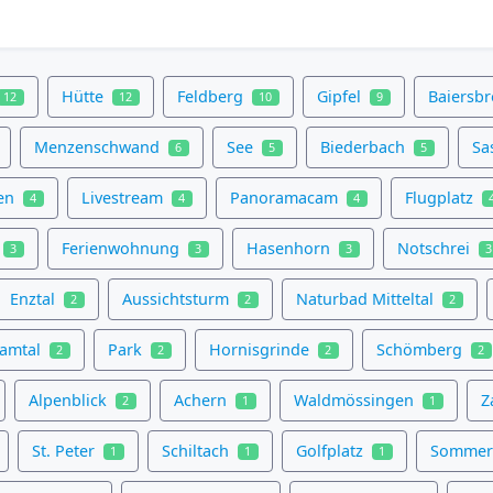
Hütte
Feldberg
Gipfel
Baiersb
12
12
10
9
Menzenschwand
See
Biederbach
Sa
6
5
5
en
Livestream
Panoramacam
Flugplatz
4
4
4
Ferienwohnung
Hasenhorn
Notschrei
3
3
3
3
Enztal
Aussichtsturm
Naturbad Mitteltal
2
2
2
samtal
Park
Hornisgrinde
Schömberg
2
2
2
2
Alpenblick
Achern
Waldmössingen
Z
2
1
1
St. Peter
Schiltach
Golfplatz
Sommer
1
1
1