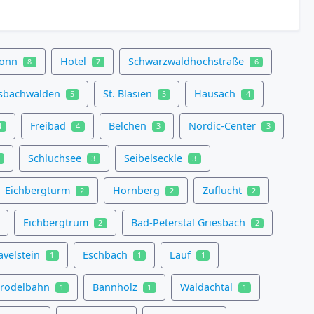
ronn
Hotel
Schwarzwaldhochstraße
8
7
6
sbachwalden
St. Blasien
Hausach
5
5
4
Freibad
Belchen
Nordic-Center
4
4
3
3
Schluchsee
Seibelseckle
3
3
Eichbergturm
Hornberg
Zuflucht
2
2
2
Eichbergtrum
Bad-Peterstal Griesbach
2
2
avelstein
Eschbach
Lauf
1
1
1
rodelbahn
Bannholz
Waldachtal
1
1
1