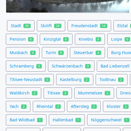
Stadt
Skilift
Freudenstadt
Elztal
30
24
14
Pension
Kinzigtal
Kniebis
Loipe
6
6
6
6
Musbach
Turm
Steuerbar
Burg Hus
4
4
4
Schramberg
Schwärzenbach
Bad Liebenzell
3
3
Titisee-Neustadt
Kastelburg
Todtnau
3
2
2
Waldkirch
Titisee
Mummelsee
Drei
2
2
2
Yach
Rheintal
Aftersteg
Kloster
2
2
2
2
Bad Wildbad
Hallenbad
Nöggenschwiel
1
1
1