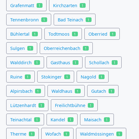
Grafenmatt
Kirchzarten
1
1
Tennenbronn
Bad Teinach
1
1
Bühlertal
Todtmoos
Oberried
1
1
1
Sulgen
Oberreichenbach
1
1
Walddirch
Gasthaus
Schollach
1
1
1
Ruine
Stokinger
Nagold
1
1
1
Alpirsbach
Waldhaus
Gutach
1
1
1
Lützenhardt
Freilichtbühne
1
1
Teinachtal
Kandel
Maisach
1
1
1
Therme
Wofach
Waldmössingen
1
1
1