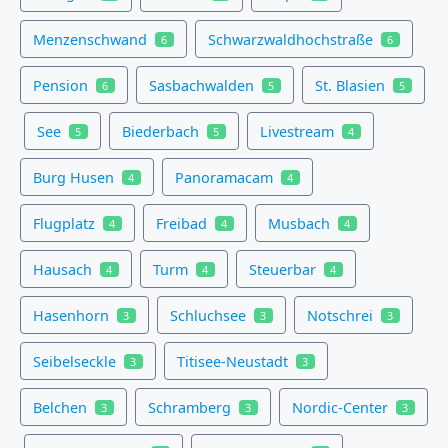
Menzenschwand
Schwarzwaldhochstraße
6
6
Pension
Sasbachwalden
St. Blasien
6
5
5
See
Biederbach
Livestream
5
5
4
Burg Husen
Panoramacam
4
4
Flugplatz
Freibad
Musbach
4
4
4
Hausach
Turm
Steuerbar
4
4
4
Hasenhorn
Schluchsee
Notschrei
3
3
3
Seibelseckle
Titisee-Neustadt
3
3
Belchen
Schramberg
Nordic-Center
3
3
3