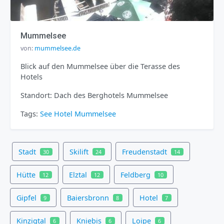
Mummelsee
von:
mummelsee.de
Blick auf den Mummelsee über die Terasse des
Hotels
Standort: Dach des Berghotels Mummelsee
Tags:
See
Hotel
Mummelsee
Stadt
Skilift
Freudenstadt
30
24
14
Hütte
Elztal
Feldberg
12
12
10
Gipfel
Baiersbronn
Hotel
9
8
7
Kinzigtal
Kniebis
Loipe
6
6
6