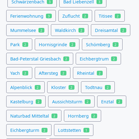
Schwärzenbach
Bad Liebenzell
3
3
Ferienwohnung
Zuflucht
Titisee
3
2
2
Mummelsee
Waldkirch
Dreisamtal
2
2
2
Park
Hornisgrinde
Schömberg
2
2
2
Bad-Peterstal Griesbach
Eichbergtrum
2
2
Yach
Aftersteg
Rheintal
2
2
2
Alpenblick
Kloster
Todtnau
2
2
2
Kastelburg
Aussichtsturm
Enztal
2
2
2
Naturbad Mitteltal
Hornberg
2
2
Eichbergturm
Lottstetten
2
1