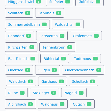
Nöggenschwiel
St. Peter
Golfplatz
1
1
1
Schiltach
Bannholz
1
1
Sommerrodelbahn
Waldachtal
1
1
Bonndorf
Lottstetten
Grafenmatt
1
1
1
Kirchzarten
Tennenbronn
1
1
Bad Teinach
Bühlertal
Todtmoos
1
1
1
Oberried
Sulgen
Oberreichenbach
1
1
1
Walddirch
Gasthaus
Schollach
1
1
1
Ruine
Stokinger
Nagold
1
1
1
Alpirsbach
Waldhaus
Gutach
1
1
1