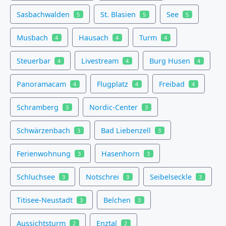
Sasbachwalden
St. Blasien
See
5
5
5
Musbach
Hausach
Turm
4
4
4
Steuerbar
Livestream
Burg Husen
4
4
4
Panoramacam
Flugplatz
Freibad
4
4
4
Schramberg
Nordic-Center
3
3
Schwärzenbach
Bad Liebenzell
3
3
Ferienwohnung
Hasenhorn
3
3
Schluchsee
Notschrei
Seibelseckle
3
3
3
Titisee-Neustadt
Belchen
3
3
Aussichtsturm
Enztal
2
2