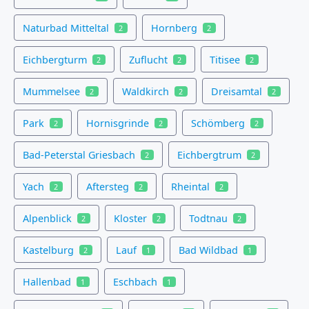
Naturbad Mitteltal
Hornberg
2
2
Eichbergturm
Zuflucht
Titisee
2
2
2
Mummelsee
Waldkirch
Dreisamtal
2
2
2
Park
Hornisgrinde
Schömberg
2
2
2
Bad-Peterstal Griesbach
Eichbergtrum
2
2
Yach
Aftersteg
Rheintal
2
2
2
Alpenblick
Kloster
Todtnau
2
2
2
Kastelburg
Lauf
Bad Wildbad
2
1
1
Hallenbad
Eschbach
1
1