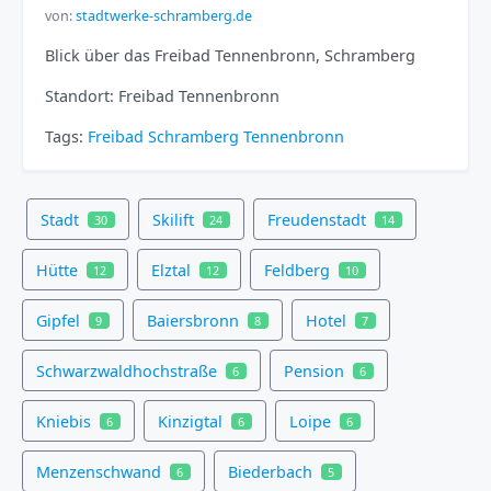
von:
stadtwerke-schramberg.de
Blick über das Freibad Tennenbronn, Schramberg
Standort: Freibad Tennenbronn
Tags:
Freibad
Schramberg
Tennenbronn
Stadt
Skilift
Freudenstadt
30
24
14
Hütte
Elztal
Feldberg
12
12
10
Gipfel
Baiersbronn
Hotel
9
8
7
Schwarzwaldhochstraße
Pension
6
6
Kniebis
Kinzigtal
Loipe
6
6
6
Menzenschwand
Biederbach
6
5