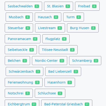
Sasbachwalden
St. Blasien
Freibad
5
5
4
Musbach
Hausach
Turm
4
4
4
Steuerbar
Livestream
Burg Husen
4
4
4
Panoramacam
Flugplatz
4
4
Seibelseckle
Titisee-Neustadt
3
3
Belchen
Nordic-Center
Schramberg
3
3
3
Schwärzenbach
Bad Liebenzell
3
3
Ferienwohnung
Hasenhorn
3
3
Notschrei
Schluchsee
3
3
Eichbergtrum
Bad-Peterstal Griesbach
2
2