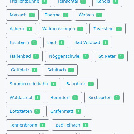
Freilichtbühne
Teinachtal
Kandel
1
1
1
Maisach
Therme
Wofach
1
1
1
Achern
Waldmössingen
Zavelstein
1
1
1
Eschbach
Lauf
Bad Wildbad
1
1
1
Hallenbad
Nöggenschwiel
St. Peter
1
1
1
Golfplatz
Schiltach
1
1
Sommerrodelbahn
Bannholz
1
1
Waldachtal
Bonndorf
Kirchzarten
1
1
1
Lottstetten
Grafenmatt
1
1
Tennenbronn
Bad Teinach
1
1