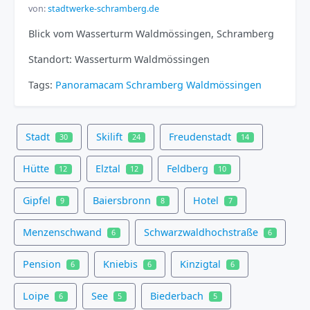
von:
stadtwerke-schramberg.de
Blick vom Wasserturm Waldmössingen, Schramberg
Standort: Wasserturm Waldmössingen
Tags:
Panoramacam
Schramberg
Waldmössingen
Stadt
Skilift
Freudenstadt
30
24
14
Hütte
Elztal
Feldberg
12
12
10
Gipfel
Baiersbronn
Hotel
9
8
7
Menzenschwand
Schwarzwaldhochstraße
6
6
Pension
Kniebis
Kinzigtal
6
6
6
Loipe
See
Biederbach
6
5
5