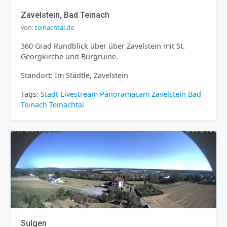
Zavelstein, Bad Teinach
von:
teinachtal.de
360 Grad Rundblick über über Zavelstein mit St.
Georgkirche und Burgruine.
Standort: Im Städtle, Zavelstein
Tags:
Stadt
Livestream
Panoramacam
Zavelstein
Bad
Teinach
Teinachtal
Sulgen