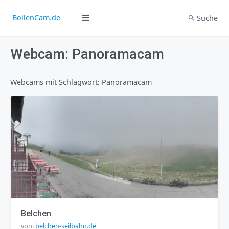
BollenCam.de
Suche
Webcam: Panoramacam
Webcams mit Schlagwort: Panoramacam
Belchen
von:
belchen-seilbahn.de