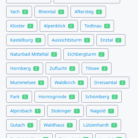
Yach
Rheintal
Aftersteg
2
2
2
Kloster
Alpenblick
Todtnau
2
2
2
Kastelburg
Aussichtsturm
Enztal
2
2
2
Naturbad Mitteltal
Eichbergturm
2
2
Hornberg
Zuflucht
Titisee
2
2
2
Mummelsee
Waldkirch
Dreisamtal
2
2
2
Park
Hornisgrinde
Schömberg
2
2
2
Alpirsbach
Stokinger
Nagold
1
1
1
Gutach
Waldhaus
Lützenhardt
1
1
1